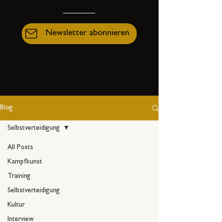
Newsletter abonnieren
Blog
Selbstverteidigung
All Posts
Kampfkunst
Selbstverteidigung
Training
Szenarien, Reflexionen und
Selbstverteidigung
kritische Betrachtungen zum
Kultur
Thema Selbstschutz.
Interview