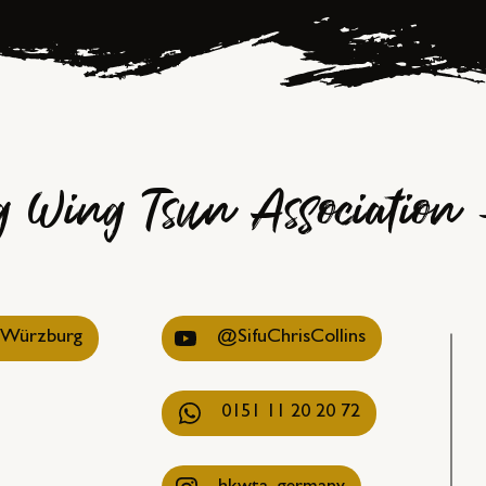
 Wing Tsun Association
4 Würzburg
@SifuChrisCollins
0151 11 20 20 72