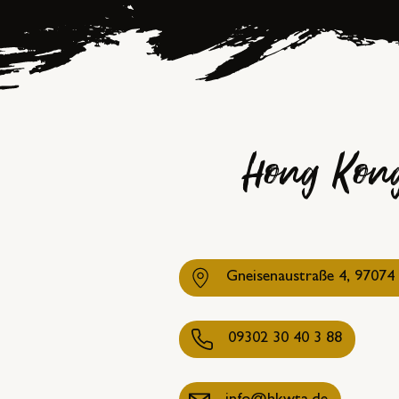
Hong Kong
Gneisenaustraße 4, 9707
09302 30 40 3 88