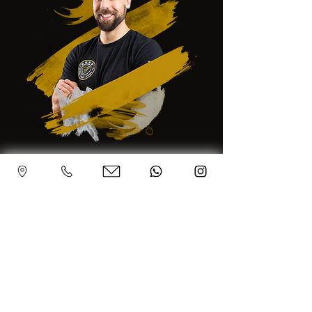
Adrian verbindet seine Leidenschaft
für Wing Tsun mit seiner Expertise
als zertifizierter Fitnesstrainer.
Als Ingenieur schätzt er Struktur und
Effizienz, ohne dabei den Menschen
aus den Augen zu verlieren.