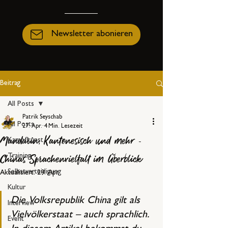
Newsletter abonieren
Beitrag
All Posts
Patrik Seyschab
All Posts
27. Apr.
4 Min. Lesezeit
Mandarin, Kantonesisch und mehr -
Kampfkunst
Chinas Sprachenvielfalt im Überblick
Training
Selbstverteidigung
Aktualisiert:
29. Apr.
Kultur
Die Volksrepublik China gilt als 
Interview
Vielvölkerstaat – auch sprachlich. 
Event